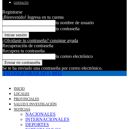
CONTACTO
Registrarse
¡Bienvenido! Ingresa en tu cuenta
tu nombre de usuario
tu contraseña
¿Olvidaste tu contraseña? consigue ayuda
Recuperación de contraseña
Recupera tu contraseña
tu correo electrónico
Se te ha enviado una contraseña por correo electrónico.
FM GOLD ORAN 107.1 MHZ
INICIO
LOCALES
PROVINCIALES
SALUD E INVESTIGACIÓN
NOTICIAS
NACIONALES
INTERNACIONALES
DEPORTES