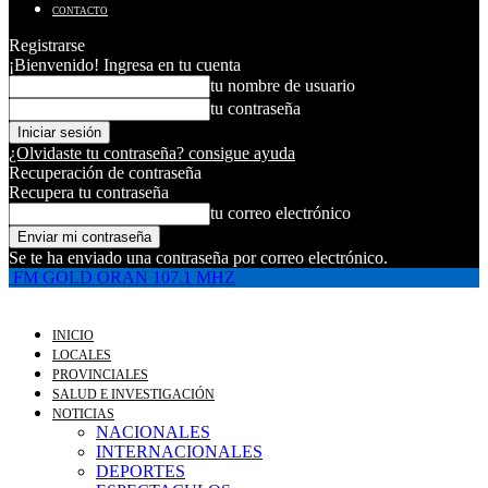
CONTACTO
Registrarse
¡Bienvenido! Ingresa en tu cuenta
tu nombre de usuario
tu contraseña
¿Olvidaste tu contraseña? consigue ayuda
Recuperación de contraseña
Recupera tu contraseña
tu correo electrónico
Se te ha enviado una contraseña por correo electrónico.
FM GOLD ORAN 107.1 MHZ
INICIO
LOCALES
PROVINCIALES
SALUD E INVESTIGACIÓN
NOTICIAS
NACIONALES
INTERNACIONALES
DEPORTES