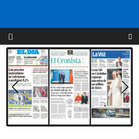
FM
GOLD
ORAN
107.1