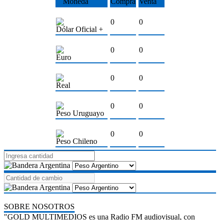
Moneda
Compra
Venta
0
0
Dólar Oficial +
0
0
Euro
0
0
Real
0
0
Peso Uruguayo
0
0
Peso Chileno
SOBRE NOSOTROS
"GOLD MULTIMEDIOS es una Radio FM audiovisual, con