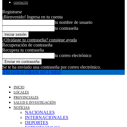
CONTACTO
Registrarse
¡Bienvenido! Ingresa en tu cuenta
tu nombre de usuario
tu contraseña
¿Olvidaste tu contraseña? consigue ayuda
Recuperación de contraseña
Recupera tu contraseña
tu correo electrónico
Se te ha enviado una contraseña por correo electrónico.
FM GOLD ORAN 107.1 MHZ
INICIO
LOCALES
PROVINCIALES
SALUD E INVESTIGACIÓN
NOTICIAS
NACIONALES
INTERNACIONALES
DEPORTES