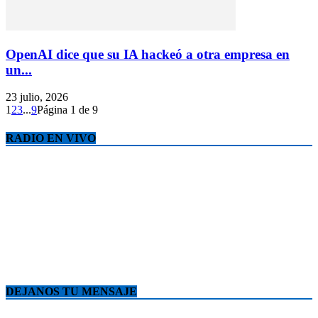
OpenAI dice que su IA hackeó a otra empresa en
un...
23 julio, 2026
1
2
3
...
9
Página 1 de 9
RADIO EN VIVO
DEJANOS TU MENSAJE