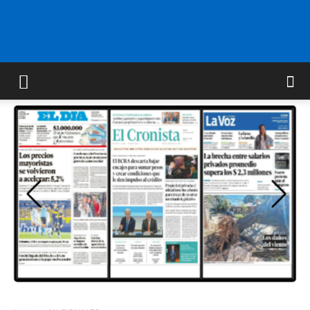
FM
GOLD
ORAN
107.1