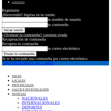
CONTACTO
Registrarse
¡Bienvenido! Ingresa en tu cuenta
tu nombre de usuario
tu contraseña
¿Olvidaste tu contraseña? consigue ayuda
Recuperación de contraseña
Recupera tu contraseña
tu correo electrónico
Se te ha enviado una contraseña por correo electrónico.
FM GOLD ORAN 107.1 MHZ
INICIO
LOCALES
PROVINCIALES
SALUD E INVESTIGACIÓN
NOTICIAS
NACIONALES
INTERNACIONALES
DEPORTES