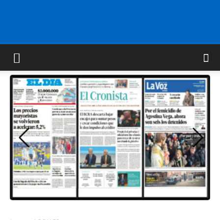
FM
GOLD
ORAN
107.1