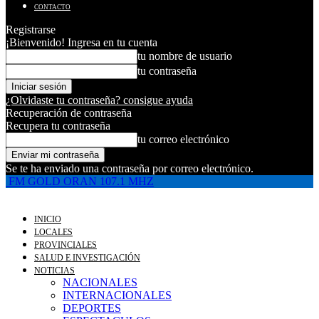
CONTACTO
Registrarse
¡Bienvenido! Ingresa en tu cuenta
tu nombre de usuario
tu contraseña
¿Olvidaste tu contraseña? consigue ayuda
Recuperación de contraseña
Recupera tu contraseña
tu correo electrónico
Se te ha enviado una contraseña por correo electrónico.
FM GOLD ORAN 107.1 MHZ
INICIO
LOCALES
PROVINCIALES
SALUD E INVESTIGACIÓN
NOTICIAS
NACIONALES
INTERNACIONALES
DEPORTES