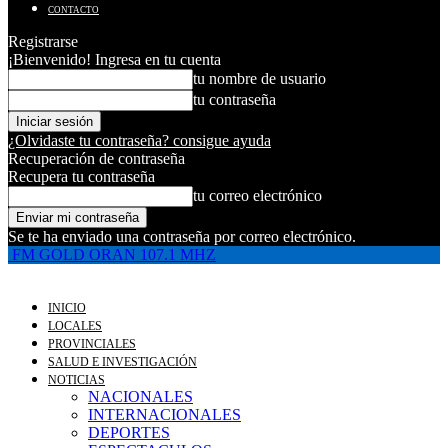
CONTACTO
Registrarse
¡Bienvenido! Ingresa en tu cuenta
tu nombre de usuario
tu contraseña
¿Olvidaste tu contraseña? consigue ayuda
Recuperación de contraseña
Recupera tu contraseña
tu correo electrónico
Se te ha enviado una contraseña por correo electrónico.
FM GOLD ORAN 107.1 MHZ
INICIO
LOCALES
PROVINCIALES
SALUD E INVESTIGACIÓN
NOTICIAS
NACIONALES
INTERNACIONALES
DEPORTES