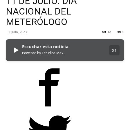
11 DE JULIO: DÍA
MHZ
NACIONAL DEL
METERÓLOGO
11 julio, 2023
18
0
Escuchar esta noticia
▶
x1
Powered by Estudios Max