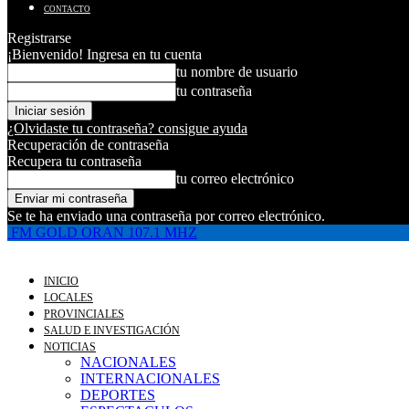
CONTACTO
Registrarse
¡Bienvenido! Ingresa en tu cuenta
tu nombre de usuario
tu contraseña
¿Olvidaste tu contraseña? consigue ayuda
Recuperación de contraseña
Recupera tu contraseña
tu correo electrónico
Se te ha enviado una contraseña por correo electrónico.
FM GOLD ORAN 107.1 MHZ
INICIO
LOCALES
PROVINCIALES
SALUD E INVESTIGACIÓN
NOTICIAS
NACIONALES
INTERNACIONALES
DEPORTES