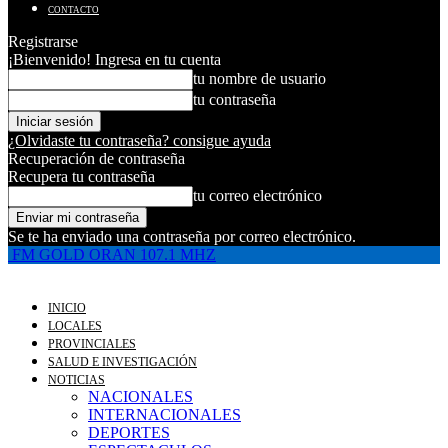
CONTACTO
Registrarse
¡Bienvenido! Ingresa en tu cuenta
tu nombre de usuario
tu contraseña
¿Olvidaste tu contraseña? consigue ayuda
Recuperación de contraseña
Recupera tu contraseña
tu correo electrónico
Se te ha enviado una contraseña por correo electrónico.
FM GOLD ORAN 107.1 MHZ
INICIO
LOCALES
PROVINCIALES
SALUD E INVESTIGACIÓN
NOTICIAS
NACIONALES
INTERNACIONALES
DEPORTES