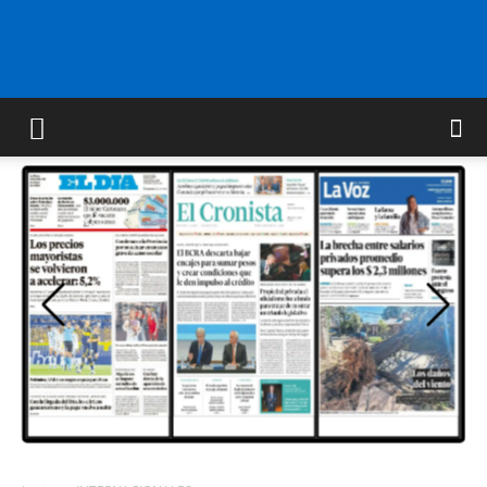
FM
GOLD
ORAN
107.1