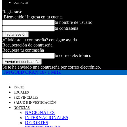
CONTACTO
Registrarse
¡Bienvenido! Ingresa en tu cuenta
tu nombre de usuario
tu contraseña
¿Olvidaste tu contraseña? consigue ayuda
Recuperación de contraseña
Recupera tu contraseña
tu correo electrónico
Se te ha enviado una contraseña por correo electrónico.
FM GOLD ORAN 107.1 MHZ
INICIO
LOCALES
PROVINCIALES
SALUD E INVESTIGACIÓN
NOTICIAS
NACIONALES
INTERNACIONALES
DEPORTES