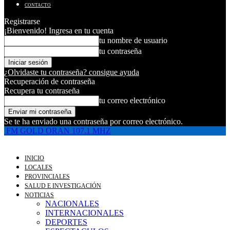
CONTACTO
Registrarse
¡Bienvenido! Ingresa en tu cuenta
tu nombre de usuario
tu contraseña
¿Olvidaste tu contraseña? consigue ayuda
Recuperación de contraseña
Recupera tu contraseña
tu correo electrónico
Se te ha enviado una contraseña por correo electrónico.
FM GOLD ORAN 107.1 MHZ
INICIO
LOCALES
PROVINCIALES
SALUD E INVESTIGACIÓN
NOTICIAS
NACIONALES
INTERNACIONALES
DEPORTES