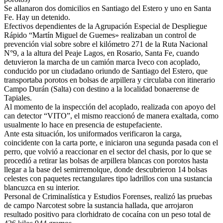
Se allanaron dos domicilios en Santiago del Estero y uno en Santa
Fe. Hay un detenido.
Efectivos dependientes de la Agrupación Especial de Despliegue
Rápido “Martín Miguel de Guemes» realizaban un control de
prevención vial sobre sobre el kilómetro 271 de la Ruta Nacional
N°9, a la altura del Peaje Lagos, en Rosario, Santa Fe, cuando
detuvieron la marcha de un camión marca Iveco con acoplado,
conducido por un ciudadano oriundo de Santiago del Estero, que
transportaba porotos en bolsas de arpillera y circulaba con itinerario
Campo Durán (Salta) con destino a la localidad bonaerense de
Tapiales.
Al momento de la inspección del acoplado, realizada con apoyo del
can detector “VITO”, el mismo reaccionó de manera exaltada, como
usualmente lo hace en presencia de estupefaciente.
Ante esta situación, los uniformados verificaron la carga,
coincidente con la carta porte, e iniciaron una segunda pasada con el
perro, que volvió a reaccionar en el sector del chasis, por lo que se
procedió a retirar las bolsas de arpillera blancas con porotos hasta
llegar a la base del semirremolque, donde descubrieron 14 bolsas
celestes con paquetes rectangulares tipo ladrillos con una sustancia
blancuzca en su interior.
Personal de Criminalística y Estudios Forenses, realizó las pruebas
de campo Narcotest sobre la sustancia hallada, que arrojaron
resultado positivo para clorhidrato de cocaína con un peso total de