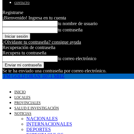
CONTACTO
Registrarse
¡Bienvenido! Ingresa en tu cuenta
tu nombre de usuario
tu contraseña
¿Olvidaste tu contraseña? consigue ayuda
Recuperación de contraseña
Recupera tu contraseña
tu correo electrónico
Se te ha enviado una contraseña por correo electrónico.
FM GOLD ORAN 107.1 MHZ
INICIO
LOCALES
PROVINCIALES
SALUD E INVESTIGACIÓN
NOTICIAS
NACIONALES
INTERNACIONALES
DEPORTES