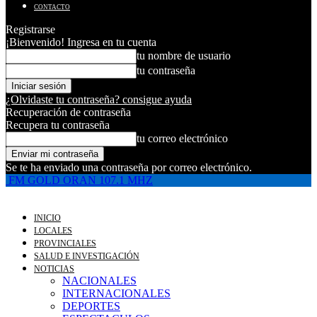
CONTACTO
Registrarse
¡Bienvenido! Ingresa en tu cuenta
tu nombre de usuario
tu contraseña
¿Olvidaste tu contraseña? consigue ayuda
Recuperación de contraseña
Recupera tu contraseña
tu correo electrónico
Se te ha enviado una contraseña por correo electrónico.
FM GOLD ORAN 107.1 MHZ
INICIO
LOCALES
PROVINCIALES
SALUD E INVESTIGACIÓN
NOTICIAS
NACIONALES
INTERNACIONALES
DEPORTES