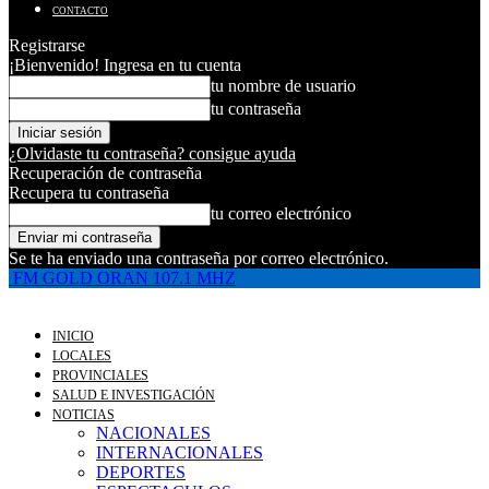
CONTACTO
Registrarse
¡Bienvenido! Ingresa en tu cuenta
tu nombre de usuario
tu contraseña
¿Olvidaste tu contraseña? consigue ayuda
Recuperación de contraseña
Recupera tu contraseña
tu correo electrónico
Se te ha enviado una contraseña por correo electrónico.
FM GOLD ORAN 107.1 MHZ
INICIO
LOCALES
PROVINCIALES
SALUD E INVESTIGACIÓN
NOTICIAS
NACIONALES
INTERNACIONALES
DEPORTES