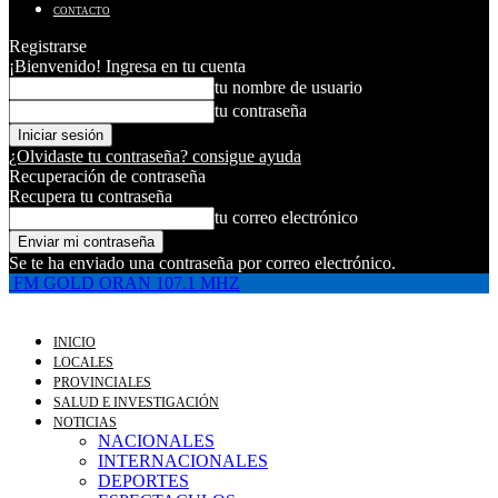
CONTACTO
Registrarse
¡Bienvenido! Ingresa en tu cuenta
tu nombre de usuario
tu contraseña
¿Olvidaste tu contraseña? consigue ayuda
Recuperación de contraseña
Recupera tu contraseña
tu correo electrónico
Se te ha enviado una contraseña por correo electrónico.
FM GOLD ORAN 107.1 MHZ
INICIO
LOCALES
PROVINCIALES
SALUD E INVESTIGACIÓN
NOTICIAS
NACIONALES
INTERNACIONALES
DEPORTES