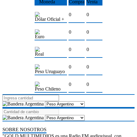
Moneda
Compra
Venta
0
0
Dólar Oficial +
0
0
Euro
0
0
Real
0
0
Peso Uruguayo
0
0
Peso Chileno
SOBRE NOSOTROS
"GOLD MULTIMEDIOS es una Radio FM audiovisual, con