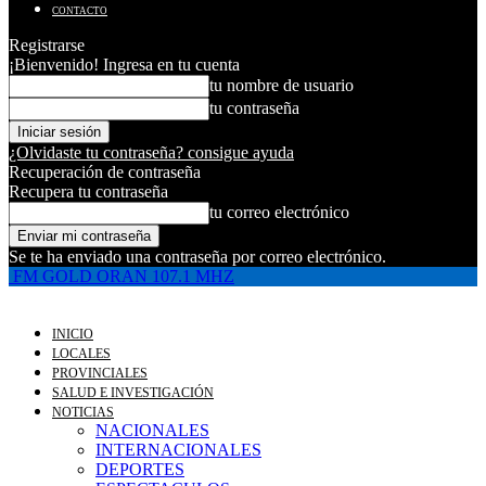
CONTACTO
Registrarse
¡Bienvenido! Ingresa en tu cuenta
tu nombre de usuario
tu contraseña
¿Olvidaste tu contraseña? consigue ayuda
Recuperación de contraseña
Recupera tu contraseña
tu correo electrónico
Se te ha enviado una contraseña por correo electrónico.
FM GOLD ORAN 107.1 MHZ
INICIO
LOCALES
PROVINCIALES
SALUD E INVESTIGACIÓN
NOTICIAS
NACIONALES
INTERNACIONALES
DEPORTES