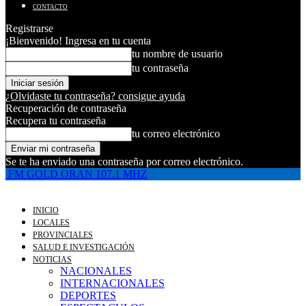
CONTACTO
Registrarse
¡Bienvenido! Ingresa en tu cuenta
tu nombre de usuario
tu contraseña
¿Olvidaste tu contraseña? consigue ayuda
Recuperación de contraseña
Recupera tu contraseña
tu correo electrónico
Se te ha enviado una contraseña por correo electrónico.
FM GOLD ORAN 107.1 MHZ
INICIO
LOCALES
PROVINCIALES
SALUD E INVESTIGACIÓN
NOTICIAS
NACIONALES
INTERNACIONALES
DEPORTES