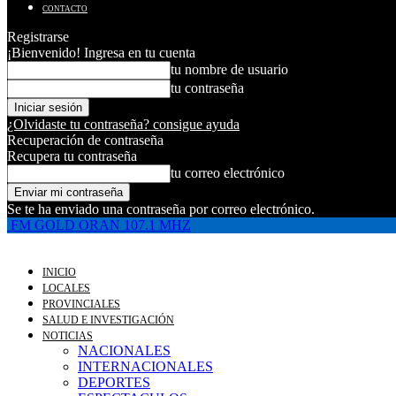
CONTACTO
Registrarse
¡Bienvenido! Ingresa en tu cuenta
tu nombre de usuario
tu contraseña
¿Olvidaste tu contraseña? consigue ayuda
Recuperación de contraseña
Recupera tu contraseña
tu correo electrónico
Se te ha enviado una contraseña por correo electrónico.
FM GOLD ORAN 107.1 MHZ
INICIO
LOCALES
PROVINCIALES
SALUD E INVESTIGACIÓN
NOTICIAS
NACIONALES
INTERNACIONALES
DEPORTES