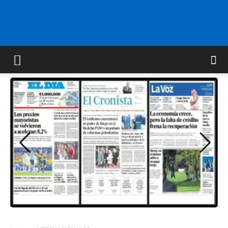
FM
GOLD
ORAN
107.1