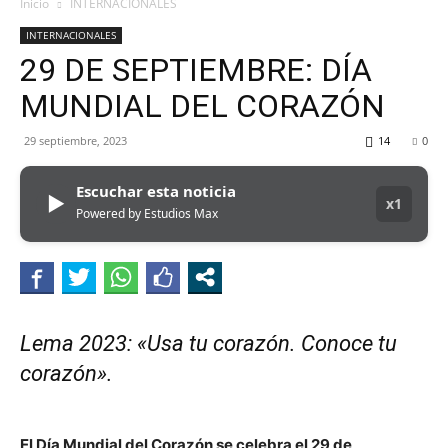
MHZ
Inicio
INTERNACIONALES
INTERNACIONALES
29 DE SEPTIEMBRE: DÍA
MUNDIAL DEL CORAZÓN
29 septiembre, 2023
14
0
Escuchar esta noticia
▶
x1
Powered by Estudios Max
Lema 2023: «Usa tu corazón. Conoce tu
corazón».
El Día Mundial del Corazón se celebra el 29 de