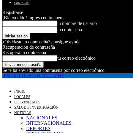
CONTACTO
Registrarse
¡Bienvenido! Ingresa en tu cuenta
tu nombre de usuario
tu contraseña
¿Olvidaste tu contraseña? consigue ayuda
Recuperación de contraseña
Recupera tu contraseña
tu correo electrónico
Se te ha enviado una contraseña por correo electrónico.
FM GOLD ORAN 107.1 MHZ
INICIO
LOCALES
PROVINCIALES
SALUD E INVESTIGACIÓN
NOTICIAS
NACIONALES
INTERNACIONALES
DEPORTES