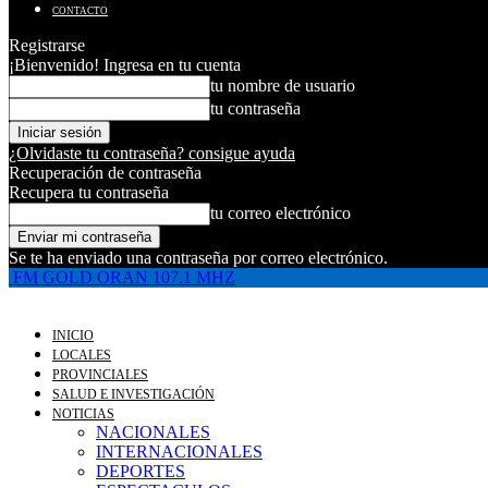
CONTACTO
Registrarse
¡Bienvenido! Ingresa en tu cuenta
tu nombre de usuario
tu contraseña
¿Olvidaste tu contraseña? consigue ayuda
Recuperación de contraseña
Recupera tu contraseña
tu correo electrónico
Se te ha enviado una contraseña por correo electrónico.
FM GOLD ORAN 107.1 MHZ
INICIO
LOCALES
PROVINCIALES
SALUD E INVESTIGACIÓN
NOTICIAS
NACIONALES
INTERNACIONALES
DEPORTES