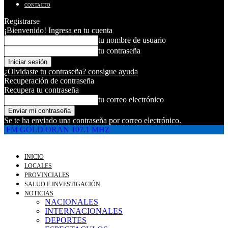
CONTACTO
Registrarse
¡Bienvenido! Ingresa en tu cuenta
tu nombre de usuario
tu contraseña
¿Olvidaste tu contraseña? consigue ayuda
Recuperación de contraseña
Recupera tu contraseña
tu correo electrónico
Se te ha enviado una contraseña por correo electrónico.
FM GOLD ORAN 107.1 MHZ
INICIO
LOCALES
PROVINCIALES
SALUD E INVESTIGACIÓN
NOTICIAS
NACIONALES
INTERNACIONALES
DEPORTES