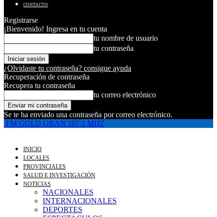
CONTACTO
Registrarse
¡Bienvenido! Ingresa en tu cuenta
tu nombre de usuario
tu contraseña
¿Olvidaste tu contraseña? consigue ayuda
Recuperación de contraseña
Recupera tu contraseña
tu correo electrónico
Se te ha enviado una contraseña por correo electrónico.
FM GOLD ORAN 107.1 MHZ
INICIO
LOCALES
PROVINCIALES
SALUD E INVESTIGACIÓN
NOTICIAS
NACIONALES
INTERNACIONALES
DEPORTES