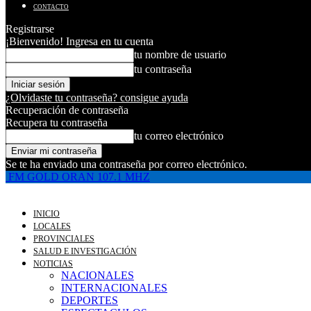
CONTACTO
Registrarse
¡Bienvenido! Ingresa en tu cuenta
tu nombre de usuario
tu contraseña
¿Olvidaste tu contraseña? consigue ayuda
Recuperación de contraseña
Recupera tu contraseña
tu correo electrónico
Se te ha enviado una contraseña por correo electrónico.
FM GOLD ORAN 107.1 MHZ
INICIO
LOCALES
PROVINCIALES
SALUD E INVESTIGACIÓN
NOTICIAS
NACIONALES
INTERNACIONALES
DEPORTES