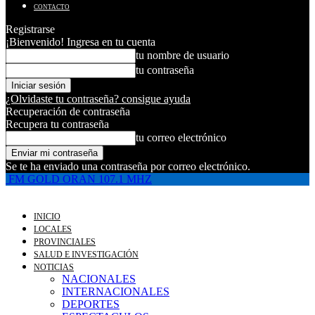
CONTACTO
Registrarse
¡Bienvenido! Ingresa en tu cuenta
tu nombre de usuario
tu contraseña
¿Olvidaste tu contraseña? consigue ayuda
Recuperación de contraseña
Recupera tu contraseña
tu correo electrónico
Se te ha enviado una contraseña por correo electrónico.
FM GOLD ORAN 107.1 MHZ
INICIO
LOCALES
PROVINCIALES
SALUD E INVESTIGACIÓN
NOTICIAS
NACIONALES
INTERNACIONALES
DEPORTES