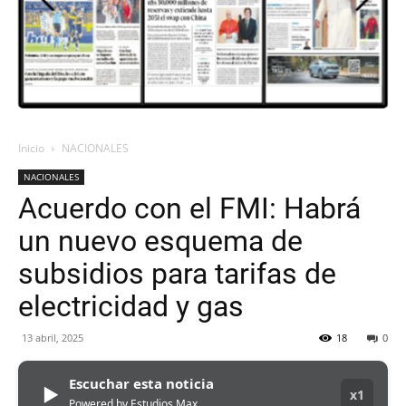
ORAN
107.1
Inicio
NACIONALES
NACIONALES
MHZ
Acuerdo con el FMI: Habrá
un nuevo esquema de
subsidios para tarifas de
electricidad y gas
13 abril, 2025
18
0
Escuchar esta noticia
▶
x1
Powered by Estudios Max