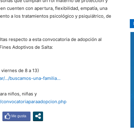
rsonas que cumplan un rol materno de protección y
n cuenten con apertura, flexibilidad, empatía, una
to a los tratamientos psicológico y psiquiátrico, de
tas respecto a esta convocatoria de adopción al
Fines Adoptivos de Salta:
 viernes de 8 a 13)
v.ar/…/buscamos-una-familia…
ara niños, niñas y
ar/convocatoriaparaadopcion.php