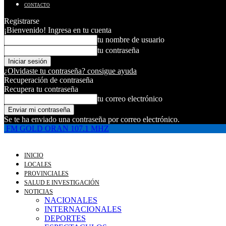
CONTACTO
Registrarse
¡Bienvenido! Ingresa en tu cuenta
tu nombre de usuario
tu contraseña
¿Olvidaste tu contraseña? consigue ayuda
Recuperación de contraseña
Recupera tu contraseña
tu correo electrónico
Se te ha enviado una contraseña por correo electrónico.
FM GOLD ORAN 107.1 MHZ
INICIO
LOCALES
PROVINCIALES
SALUD E INVESTIGACIÓN
NOTICIAS
NACIONALES
INTERNACIONALES
DEPORTES