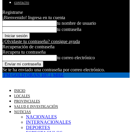
CONTACTO
Registrarse
¡Bienvenido! Ingresa en tu cuenta
tu nombre de usuario
tu contraseña
¿Olvidaste tu contraseña? consigue ayuda
Recuperación de contraseña
Recupera tu contraseña
tu correo electrónico
Se te ha enviado una contraseña por correo electrónico.
FM GOLD ORAN 107.1 MHZ
INICIO
LOCALES
PROVINCIALES
SALUD E INVESTIGACIÓN
NOTICIAS
NACIONALES
INTERNACIONALES
DEPORTES