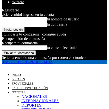
CONTACTO
Registrarse
¡Bienvenido! Ingresa en tu cuenta
tu nombre de usuario
tu contraseña
¿Olvidaste tu contraseña? consigue ayuda
Recuperación de contraseña
Recupera tu contraseña
tu correo electrónico
Se te ha enviado una contraseña por correo electrónico.
FM GOLD ORAN 107.1 MHZ
INICIO
LOCALES
PROVINCIALES
SALUD E INVESTIGACIÓN
NOTICIAS
NACIONALES
INTERNACIONALES
DEPORTES