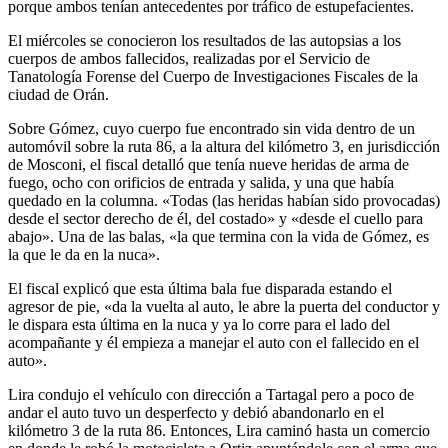
porque ambos tenían antecedentes por tráfico de estupefacientes.
El miércoles se conocieron los resultados de las autopsias a los
cuerpos de ambos fallecidos, realizadas por el Servicio de
Tanatología Forense del Cuerpo de Investigaciones Fiscales de la
ciudad de Orán.
Sobre Gómez, cuyo cuerpo fue encontrado sin vida dentro de un
automóvil sobre la ruta 86, a la altura del kilómetro 3, en jurisdicción
de Mosconi, el fiscal detalló que tenía nueve heridas de arma de
fuego, ocho con orificios de entrada y salida, y una que había
quedado en la columna. «Todas (las heridas habían sido provocadas)
desde el sector derecho de él, del costado» y «desde el cuello para
abajo». Una de las balas, «la que termina con la vida de Gómez, es
la que le da en la nuca».
El fiscal explicó que esta última bala fue disparada estando el
agresor de pie, «da la vuelta al auto, le abre la puerta del conductor y
le dispara esta última en la nuca y ya lo corre para el lado del
acompañante y él empieza a manejar el auto con el fallecido en el
auto».
Lira condujo el vehículo con dirección a Tartagal pero a poco de
andar el auto tuvo un desperfecto y debió abandonarlo en el
kilómetro 3 de la ruta 86. Entonces, Lira caminó hasta un comercio