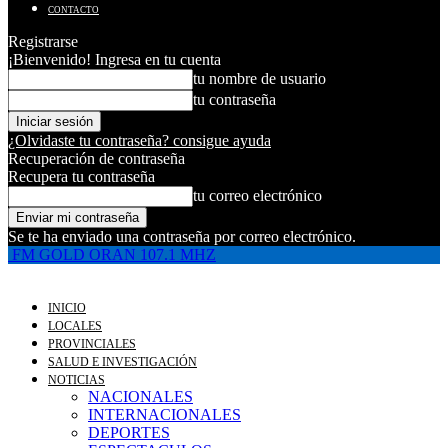
CONTACTO
Registrarse
¡Bienvenido! Ingresa en tu cuenta
tu nombre de usuario
tu contraseña
¿Olvidaste tu contraseña? consigue ayuda
Recuperación de contraseña
Recupera tu contraseña
tu correo electrónico
Se te ha enviado una contraseña por correo electrónico.
FM GOLD ORAN 107.1 MHZ
INICIO
LOCALES
PROVINCIALES
SALUD E INVESTIGACIÓN
NOTICIAS
NACIONALES
INTERNACIONALES
DEPORTES