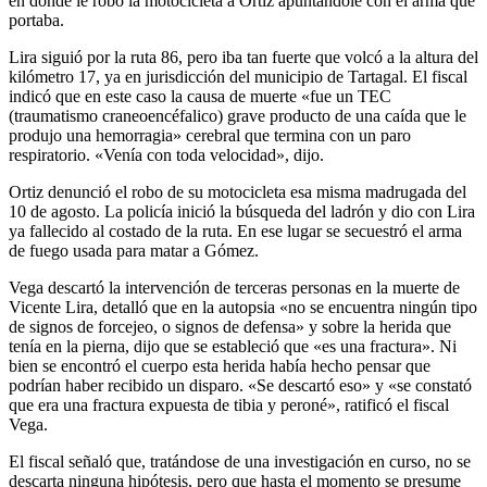
en donde le robó la motocicleta a Ortiz apuntándole con el arma que
portaba.
Lira siguió por la ruta 86, pero iba tan fuerte que volcó a la altura del
kilómetro 17, ya en jurisdicción del municipio de Tartagal. El fiscal
indicó que en este caso la causa de muerte «fue un TEC
(traumatismo craneoencéfalico) grave producto de una caída que le
produjo una hemorragia» cerebral que termina con un paro
respiratorio. «Venía con toda velocidad», dijo.
Ortiz denunció el robo de su motocicleta esa misma madrugada del
10 de agosto. La policía inició la búsqueda del ladrón y dio con Lira
ya fallecido al costado de la ruta. En ese lugar se secuestró el arma
de fuego usada para matar a Gómez.
Vega descartó la intervención de terceras personas en la muerte de
Vicente Lira, detalló que en la autopsia «no se encuentra ningún tipo
de signos de forcejeo, o signos de defensa» y sobre la herida que
tenía en la pierna, dijo que se estableció que «es una fractura». Ni
bien se encontró el cuerpo esta herida había hecho pensar que
podrían haber recibido un disparo. «Se descartó eso» y «se constató
que era una fractura expuesta de tibia y peroné», ratificó el fiscal
Vega.
El fiscal señaló que, tratándose de una investigación en curso, no se
descarta ninguna hipótesis, pero que hasta el momento se presume