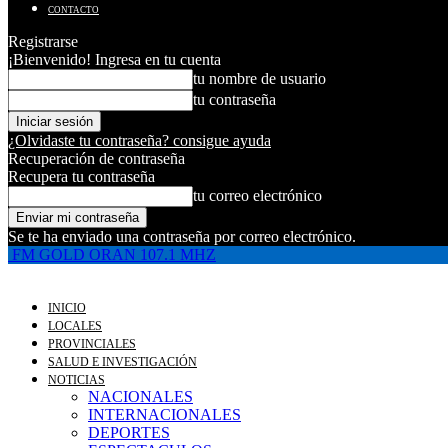
CONTACTO
Registrarse
¡Bienvenido! Ingresa en tu cuenta
tu nombre de usuario
tu contraseña
¿Olvidaste tu contraseña? consigue ayuda
Recuperación de contraseña
Recupera tu contraseña
tu correo electrónico
Se te ha enviado una contraseña por correo electrónico.
FM GOLD ORAN 107.1 MHZ
INICIO
LOCALES
PROVINCIALES
SALUD E INVESTIGACIÓN
NOTICIAS
NACIONALES
INTERNACIONALES
DEPORTES