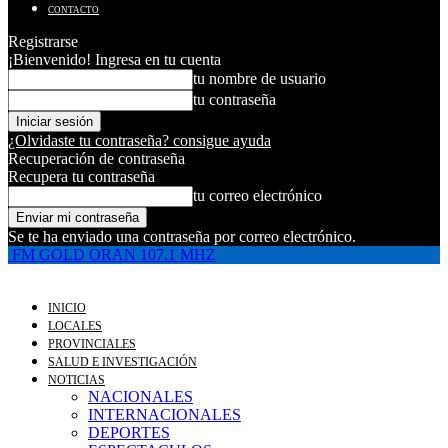
CONTACTO
Registrarse
¡Bienvenido! Ingresa en tu cuenta
tu nombre de usuario
tu contraseña
¿Olvidaste tu contraseña? consigue ayuda
Recuperación de contraseña
Recupera tu contraseña
tu correo electrónico
Se te ha enviado una contraseña por correo electrónico.
FM GOLD ORAN 107.1 MHZ
INICIO
LOCALES
PROVINCIALES
SALUD E INVESTIGACIÓN
NOTICIAS
NACIONALES
INTERNACIONALES
DEPORTES