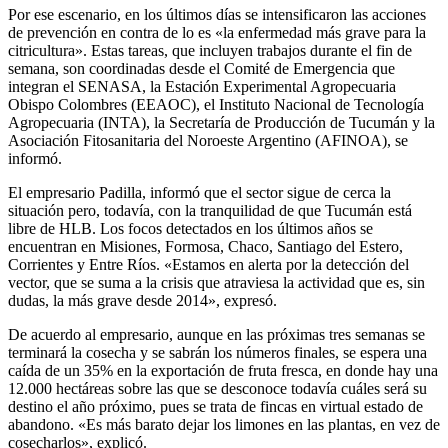
Por ese escenario, en los últimos días se intensificaron las acciones
de prevención en contra de lo es «la enfermedad más grave para la
citricultura». Estas tareas, que incluyen trabajos durante el fin de
semana, son coordinadas desde el Comité de Emergencia que
integran el SENASA, la Estación Experimental Agropecuaria
Obispo Colombres (EEAOC), el Instituto Nacional de Tecnología
Agropecuaria (INTA), la Secretaría de Producción de Tucumán y la
Asociación Fitosanitaria del Noroeste Argentino (AFINOA), se
informó.
El empresario Padilla, informó que el sector sigue de cerca la
situación pero, todavía, con la tranquilidad de que Tucumán está
libre de HLB. Los focos detectados en los últimos años se
encuentran en Misiones, Formosa, Chaco, Santiago del Estero,
Corrientes y Entre Ríos. «Estamos en alerta por la detección del
vector, que se suma a la crisis que atraviesa la actividad que es, sin
dudas, la más grave desde 2014», expresó.
De acuerdo al empresario, aunque en las próximas tres semanas se
terminará la cosecha y se sabrán los números finales, se espera una
caída de un 35% en la exportación de fruta fresca, en donde hay una
12.000 hectáreas sobre las que se desconoce todavía cuáles será su
destino el año próximo, pues se trata de fincas en virtual estado de
abandono. «Es más barato dejar los limones en las plantas, en vez de
cosecharlos», explicó.