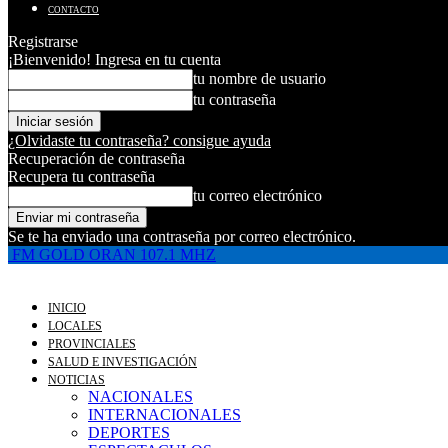
CONTACTO
Registrarse
¡Bienvenido! Ingresa en tu cuenta
tu nombre de usuario
tu contraseña
¿Olvidaste tu contraseña? consigue ayuda
Recuperación de contraseña
Recupera tu contraseña
tu correo electrónico
Se te ha enviado una contraseña por correo electrónico.
FM GOLD ORAN 107.1 MHZ
INICIO
LOCALES
PROVINCIALES
SALUD E INVESTIGACIÓN
NOTICIAS
NACIONALES
INTERNACIONALES
DEPORTES