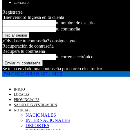
CONTACTO
Registrarse
¡Bienvenido! Ingresa en tu cuenta
tu nombre de usuario
tu contraseña
¿Olvidaste tu contraseña? consigue ayuda
Recuperación de contraseña
Recupera tu contraseña
tu correo electrónico
Se te ha enviado una contraseña por correo electrónico.
FM GOLD ORAN 107.1 MHZ
INICIO
LOCALES
PROVINCIALES
SALUD E INVESTIGACIÓN
NOTICIAS
NACIONALES
INTERNACIONALES
DEPORTES