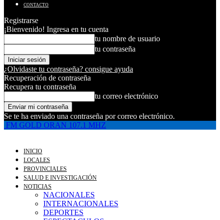
CONTACTO
Registrarse
¡Bienvenido! Ingresa en tu cuenta
tu nombre de usuario
tu contraseña
¿Olvidaste tu contraseña? consigue ayuda
Recuperación de contraseña
Recupera tu contraseña
tu correo electrónico
Se te ha enviado una contraseña por correo electrónico.
FM GOLD ORAN 107.1 MHZ
INICIO
LOCALES
PROVINCIALES
SALUD E INVESTIGACIÓN
NOTICIAS
NACIONALES
INTERNACIONALES
DEPORTES