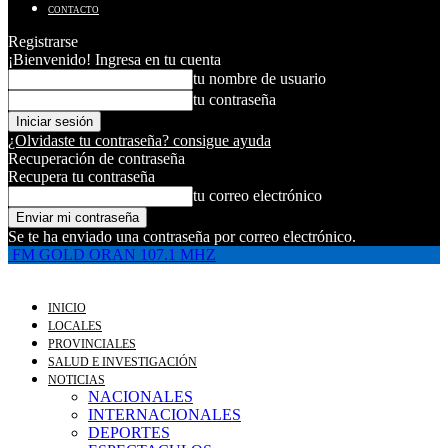
CONTACTO
Registrarse
¡Bienvenido! Ingresa en tu cuenta
tu nombre de usuario
tu contraseña
¿Olvidaste tu contraseña? consigue ayuda
Recuperación de contraseña
Recupera tu contraseña
tu correo electrónico
Se te ha enviado una contraseña por correo electrónico.
FM GOLD ORAN 107.1 MHZ
INICIO
LOCALES
PROVINCIALES
SALUD E INVESTIGACIÓN
NOTICIAS
NACIONALES
INTERNACIONALES
DEPORTES