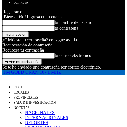
CONTACTO
Registrarse
¡Bienvenido! Ingresa en tu cuenta
tu nombre de usuario
tu contraseña
¿Olvidaste tu contraseña? consigue ayuda
Recuperación de contraseña
Recupera tu contraseña
tu correo electrónico
Se te ha enviado una contraseña por correo electrónico.
FM GOLD ORAN 107.1 MHZ
INICIO
LOCALES
PROVINCIALES
SALUD E INVESTIGACIÓN
NOTICIAS
NACIONALES
INTERNACIONALES
DEPORTES