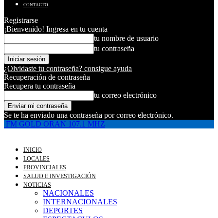
CONTACTO
Registrarse
¡Bienvenido! Ingresa en tu cuenta
tu nombre de usuario
tu contraseña
¿Olvidaste tu contraseña? consigue ayuda
Recuperación de contraseña
Recupera tu contraseña
tu correo electrónico
Se te ha enviado una contraseña por correo electrónico.
FM GOLD ORAN 107.1 MHZ
INICIO
LOCALES
PROVINCIALES
SALUD E INVESTIGACIÓN
NOTICIAS
NACIONALES
INTERNACIONALES
DEPORTES