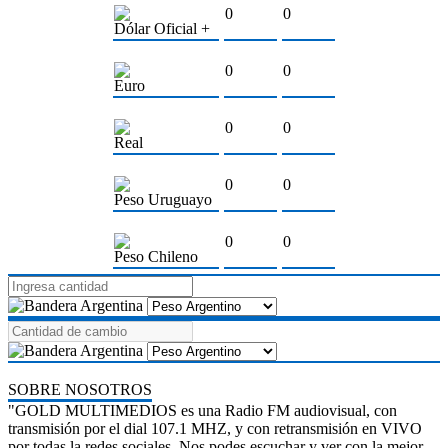
0
0
Dólar Oficial +
0
0
Euro
0
0
Real
0
0
Peso Uruguayo
0
0
Peso Chileno
SOBRE NOSOTROS
"GOLD MULTIMEDIOS es una Radio FM audiovisual, con
transmisión por el dial 107.1 MHZ, y con retransmisión en VIVO
por todas la redes sociales. Nos podes escuchar y ver con la mejor