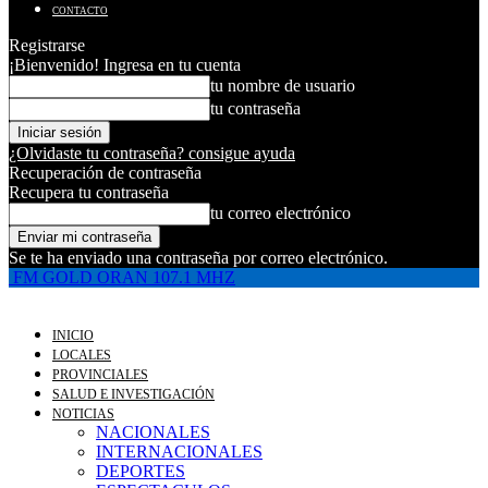
CONTACTO
Registrarse
¡Bienvenido! Ingresa en tu cuenta
tu nombre de usuario
tu contraseña
¿Olvidaste tu contraseña? consigue ayuda
Recuperación de contraseña
Recupera tu contraseña
tu correo electrónico
Se te ha enviado una contraseña por correo electrónico.
FM GOLD ORAN 107.1 MHZ
INICIO
LOCALES
PROVINCIALES
SALUD E INVESTIGACIÓN
NOTICIAS
NACIONALES
INTERNACIONALES
DEPORTES