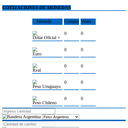
COTIZACIONES DE MONEDAS
Moneda
Compra
Venta
0
0
Dólar Oficial +
0
0
Euro
0
0
Real
0
0
Peso Uruguayo
0
0
Peso Chileno