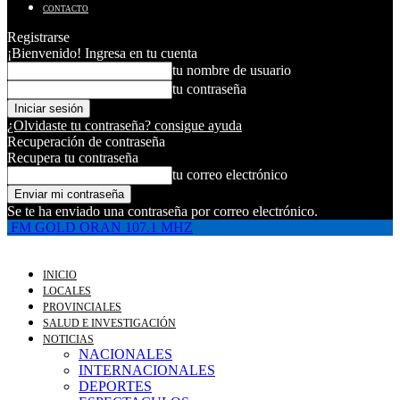
CONTACTO
Registrarse
¡Bienvenido! Ingresa en tu cuenta
tu nombre de usuario
tu contraseña
¿Olvidaste tu contraseña? consigue ayuda
Recuperación de contraseña
Recupera tu contraseña
tu correo electrónico
Se te ha enviado una contraseña por correo electrónico.
FM GOLD ORAN 107.1 MHZ
INICIO
LOCALES
PROVINCIALES
SALUD E INVESTIGACIÓN
NOTICIAS
NACIONALES
INTERNACIONALES
DEPORTES