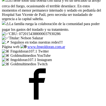
El nene tomó una botella con nafta y en un descuido la arrojó
cerca del fuego, ocasionando el terrible desenlace. En estos
momentos el menor permanece internado y sedado en pediatría del
Hospital San Vicente de Paúl, pero necesita ser trasladado de
urgencia a la capital salteña.
La familia ruega la colaboración de la comunidad para poder
pagar los gastos del traslado y su tratamiento.
CBU: 0720154388000037930286
Titular: Nelson Salazar
Seguínos en todas nuestras redes!!!
Página web
www.fmgoldoran.com.ar
Fmgoldoran107.1 Twitter
Goldmultimedios YouTube
fmgoldoran107.1 Instagram
Goldmultimedios Twitch