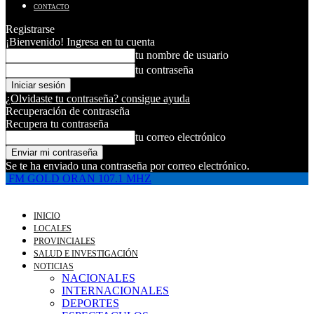
CONTACTO
Registrarse
¡Bienvenido! Ingresa en tu cuenta
tu nombre de usuario
tu contraseña
¿Olvidaste tu contraseña? consigue ayuda
Recuperación de contraseña
Recupera tu contraseña
tu correo electrónico
Se te ha enviado una contraseña por correo electrónico.
FM GOLD ORAN 107.1 MHZ
INICIO
LOCALES
PROVINCIALES
SALUD E INVESTIGACIÓN
NOTICIAS
NACIONALES
INTERNACIONALES
DEPORTES