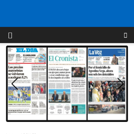
FM
GOLD
ORAN
107.1