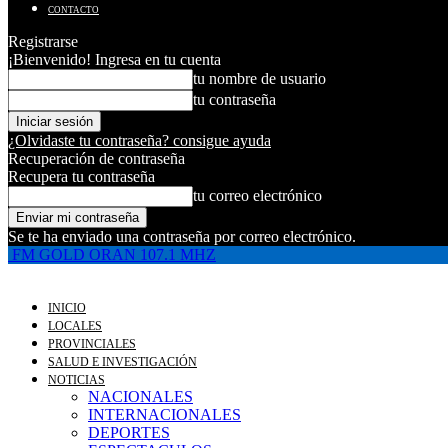
CONTACTO
Registrarse
¡Bienvenido! Ingresa en tu cuenta
tu nombre de usuario
tu contraseña
¿Olvidaste tu contraseña? consigue ayuda
Recuperación de contraseña
Recupera tu contraseña
tu correo electrónico
Se te ha enviado una contraseña por correo electrónico.
FM GOLD ORAN 107.1 MHZ
INICIO
LOCALES
PROVINCIALES
SALUD E INVESTIGACIÓN
NOTICIAS
NACIONALES
INTERNACIONALES
DEPORTES