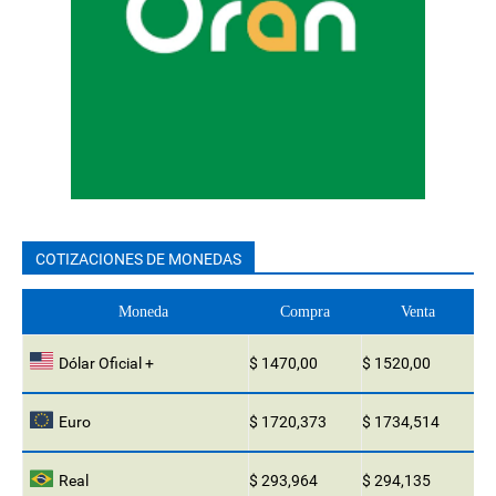
COTIZACIONES DE MONEDAS
Moneda
Compra
Venta
Dólar Oficial +
$ 1470,00
$ 1520,00
Euro
$ 1720,373
$ 1734,514
Real
$ 293,964
$ 294,135