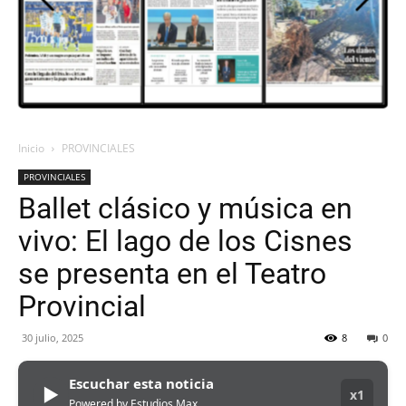
ORAN
107.1
Inicio
PROVINCIALES
PROVINCIALES
MHZ
Ballet clásico y música en
vivo: El lago de los Cisnes
se presenta en el Teatro
Provincial
30 julio, 2025
8
0
Escuchar esta noticia
▶
x1
Powered by Estudios Max