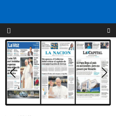
FM
GOLD
ORAN
107.1